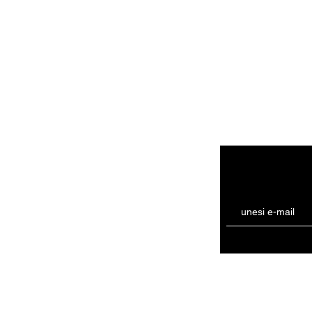
slijedi nas